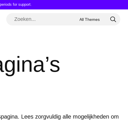
periods for support.
gina’s
guspagina. Lees zorgvuldig alle mogelijkheden om