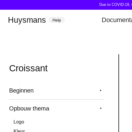
Due to COVID-19, we
Huysmans
Documenta
Help
Croissant
Beginnen
Opbouw thema
Logo
Kleur