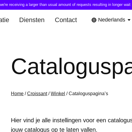
're receiving a larger than usual amount of requests resulting in longer wait 
tie
Diensten
Contact
Nederlands
Cataloguspa
Home
/
Croissant
/
Winkel
/ Cataloguspagina’s
Hier vind je alle instellingen voor een catalo
jouw catalogus op te laten vallen.