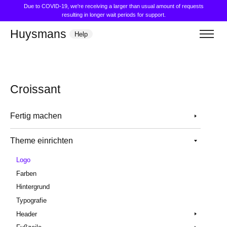
Due to COVID-19, we're receiving a larger than usual amount of requests
resulting in longer wait periods for support.
Huysmans
Help
Croissant
Fertig machen
Theme einrichten
Logo
Farben
Hintergrund
Typografie
Header