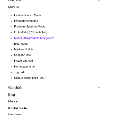
Fußzeile
Module
Helden-Banner-Modul
Produktlistenmodul
Produkte Spotlight-Modul
CTA-Modul (Call-to-Action)
Modul „Ausgewählte Kategorien“
Blog-Modul
Marken Module
Shop the look
Instagram feed
Homepage Inhalt
Tag Liste
Unique selling point (USP)
Geschäft
Blog
Marken
Kontaktseite
Lookbook