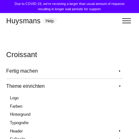
Due to COVID-19, we're receiving a larger than usual amount of requests
resulting in longer wait periods for support.
Huysmans
Help
Croissant
Fertig machen
Theme einrichten
Logo
Farben
Hintergrund
Typografie
Header