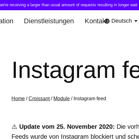
're receiving a larger than usual amount of requests resulting in longer wait 
tion
Dienstleistungen
Kontakt
Deutsch
Instagram f
Home
/
Croissant
/
Module
/ Instagram feed
⚠️
Update vom 25. November 2020:
Die vorh
Feeds wurde von Instagram blockiert und schei