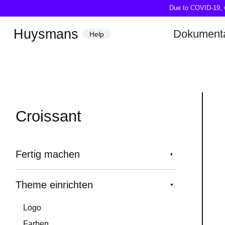
Due to COVID-19, we
Huysmans
Dokumenta
Help
Croissant
Fertig machen
Theme einrichten
Logo
Farben