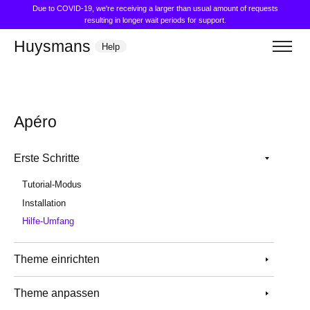
Due to COVID-19, we're receiving a larger than usual amount of requests
resulting in longer wait periods for support.
Huysmans
Help
Apéro
Erste Schritte
Tutorial-Modus
Installation
Hilfe-Umfang
Theme einrichten
Theme anpassen