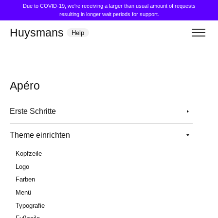
Due to COVID-19, we're receiving a larger than usual amount of requests
resulting in longer wait periods for support.
Huysmans
Help
Apéro
Erste Schritte
Theme einrichten
Kopfzeile
Logo
Farben
Menü
Typografie