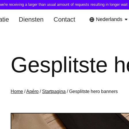
're receiving a larger than usual amount of requests resulting in longer wait 
tie
Diensten
Contact
Nederlands
Gesplitste 
Home
/
Apéro
/
Startpagina
/ Gesplitste hero banners