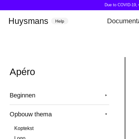
Due to COVID-19, we
Huysmans
Documenta
Help
Apéro
Beginnen
Opbouw thema
Koptekst
Logo