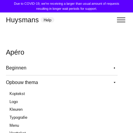
Due to COVID-19, we're receiving a larger than usual amount of requests
resulting in longer wait periods for support.
Huysmans
Help
Apéro
Beginnen
Opbouw thema
Koptekst
Logo
Kleuren
Typografie
Menu