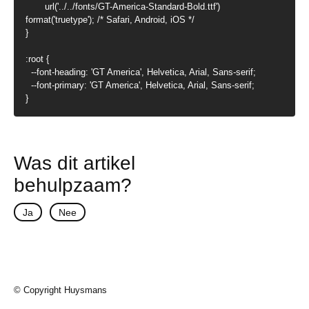
       url('../../fonts/GT-America-Standard-Bold.ttf')  
format('truetype'); /* Safari, Android, iOS */

}

:root {

  --font-heading: 'GT America', Helvetica, Arial, Sans-serif;

  --font-primary: 'GT America', Helvetica, Arial, Sans-serif;

}
Was dit artikel
behulpzaam?
Ja
Nee
© Copyright Huysmans