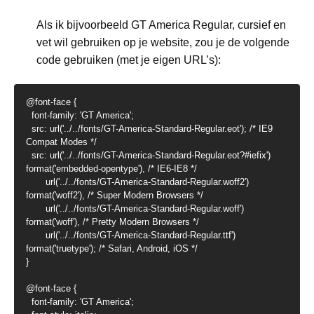
Als ik bijvoorbeeld GT America Regular, cursief en
vet wil gebruiken op je website, zou je de volgende
code gebruiken (met je eigen URL’s):
@font-face {

  font-family: 'GT America';

  src: url('../../fonts/GT-America-Standard-Regular.eot'); /* IE9 
Compat Modes */

  src: url('../../fonts/GT-America-Standard-Regular.eot?#iefix') 
format('embedded-opentype'), /* IE6-IE8 */

       url('../../fonts/GT-America-Standard-Regular.woff2') 
format('woff2'), /* Super Modern Browsers */

       url('../../fonts/GT-America-Standard-Regular.woff') 
format('woff'), /* Pretty Modern Browsers */

       url('../../fonts/GT-America-Standard-Regular.ttf')  
format('truetype'); /* Safari, Android, iOS */

}

@font-face {

  font-family: 'GT America';
