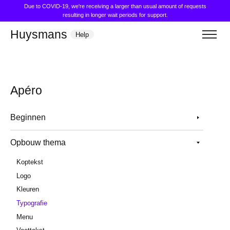
Due to COVID-19, we're receiving a larger than usual amount of requests
resulting in longer wait periods for support.
Huysmans
Help
Apéro
Beginnen
Opbouw thema
Koptekst
Logo
Kleuren
Typografie
Menu