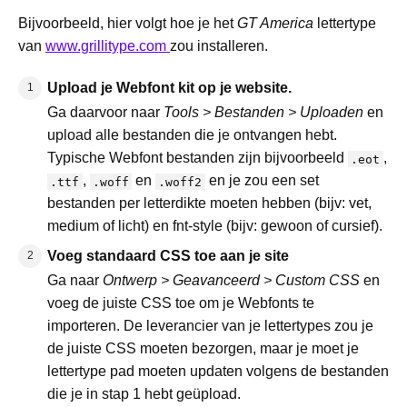
Bijvoorbeeld, hier volgt hoe je het
GT America
lettertype
van
www.grillitype.com
zou installeren.
Upload je Webfont kit op je website.
Ga daarvoor naar
Tools > Bestanden > Uploaden
en
upload alle bestanden die je ontvangen hebt.
Typische Webfont bestanden zijn bijvoorbeeld
,
.eot
,
en
en je zou een set
.ttf
.woff
.woff2
bestanden per letterdikte moeten hebben (bijv: vet,
medium of licht) en fnt-style (bijv: gewoon of cursief).
Voeg standaard CSS toe aan je site
Ga naar
Ontwerp > Geavanceerd > Custom CSS
en
voeg de juiste CSS toe om je Webfonts te
importeren. De leverancier van je lettertypes zou je
de juiste CSS moeten bezorgen, maar je moet je
lettertype pad moeten updaten volgens de bestanden
die je in stap 1 hebt geüpload.